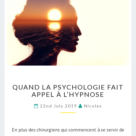
QUAND
QUAND LA PSYCHOLOGIE FAIT
LA
APPEL À L’HYPNOSE
PSYCHOLOGIE
FAIT
22nd July 2019
Nicolas
APPEL
À
L’HYPNOSE
En plus des chirurgiens qui commencent à se servir de