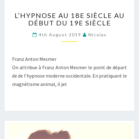
L’HYPNOSE
L’HYPNOSE AU 18E SIÈCLE AU
AU
DÉBUT DU 19E SIÈCLE
18E
SIÈCLE
4th August 2019
Nicolas
AU
DÉBUT
DU
19E
Franz Anton Mesmer
SIÈCLE
On attribue à Franz Anton Mesmer le point de départ
de de l’hypnose moderne occidentale. En pratiquant le
magnétisme animal, il jet